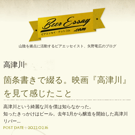
山陰を拠点に活動するビアエッセイスト、矢野竜広のブログ
BeerEssay.com[ビアエ
ッセイ・ドットコム]
高津川
箇条書きで綴る。映画『高津川』
を見て感じたこと
高津川という綺麗な川を僕は知らなかった。
知ったきっかけはビール。去年1月から醸造を開始した高津川
リバー...
POST DATE：2022.02.16