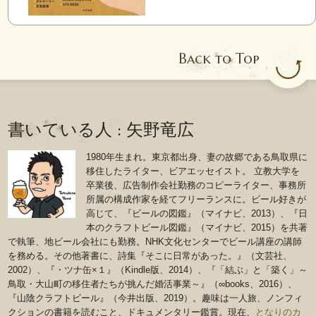
Back to Top
書いている人 : 矢野竜広
1980年生まれ。東京都出身、妻の故郷である鳥取県に
移住したライター、ビアエッセイスト。 立教大学を
卒業後、広告制作会社勤務のコピーライター、事務所
所属の構成作家を経てフリーランスに。ビール好きが
高じて、『ビールの図鑑』（マイナビ、2013）、『日
本のクラフトビール図鑑』（マイナビ、2015）を共著
で執筆、地ビール会社にも勤務。NHK文化センターでビール講座の講師
を務める。その他著書に、詩集『そこに日常があった。』（文芸社、
2002）、『・ツナ缶×１』（Kindle版、2014）、『「結ぶ」と「築く」～
鳥取・大山町の移住者たちが挑んだ婚活事業～』（∞books、2016）、
『山陰クラフトビール』（今井出版、2019）。趣味は一人旅、ノンフィ
クションの書籍を読むこと、ドキュメンタリー鑑賞。現在、
となりのカ