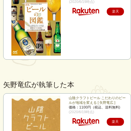
(2020/6/19時点)
楽天
で購
入
矢野竜広が執筆した本
山陰クラフトビール こだわりのビー
ルが地域を変える [ 矢野竜広 ]
価格：1100円（税込、送料無料)
(2020/6/19時点)
楽天
で購