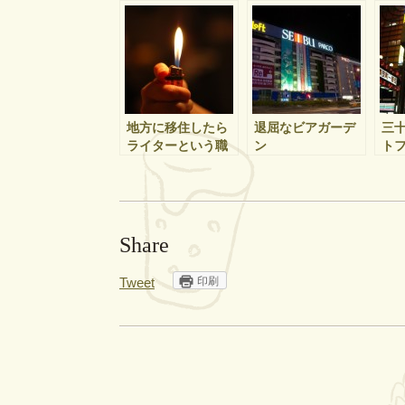
地方に移住したら
退屈なビアガーデ
三
ライターという職
ン
ト
業に光が見えた
た
Share
印刷
Tweet