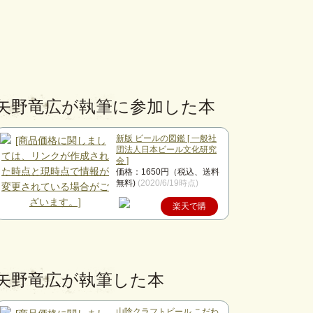
矢野竜広が執筆に参加した本
新版 ビールの図鑑 [ 一般社
団法人日本ビール文化研究
会 ]
価格：1650円（税込、送料
無料)
(2020/6/19時点)
楽天で購
入
矢野竜広が執筆した本
山陰クラフトビール こだわ