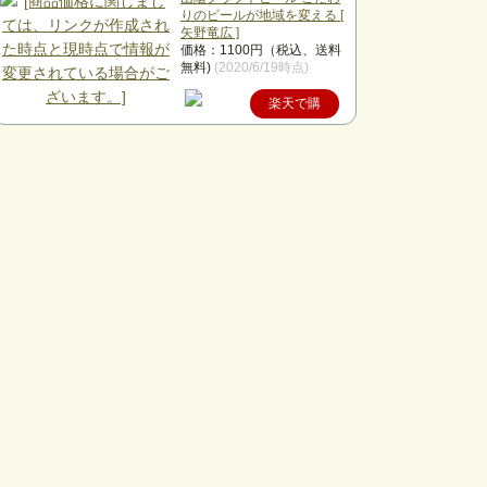
りのビールが地域を変える [
矢野竜広 ]
価格：1100円（税込、送料
無料)
(2020/6/19時点)
楽天で購
入