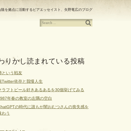
山陰を拠点に活動するビアエッセイスト、矢野竜広のブログ
わりかし読まれている投稿
姉という戦友
脱Twitter依存と我慢人生
クラフトビール好きあるあるを30個挙げてみる
1987年春の教室の左隅の空白
ChatGPTの時代に誰もが闇おむつさんの喪失感を
味わう